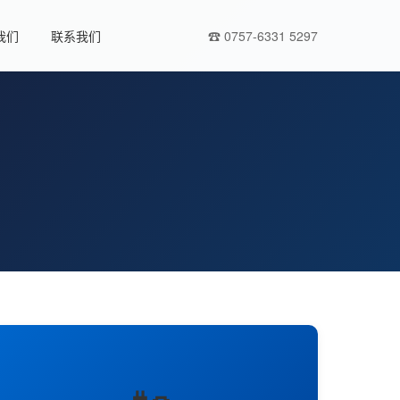
我们
联系我们
☎ 0757-6331 5297