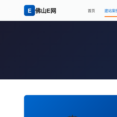
E
佛山E网
首页
建站案