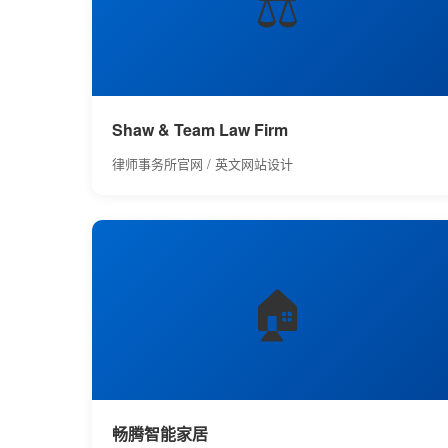
⚖️
Shaw & Team Law Firm
律师事务所官网 / 英文网站设计
🏠
畅腾智能家居