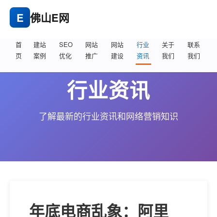
E
佛山E网
首
建站
SEO
网站
网站
行业
关于
联系
页
案例
优化
推广
建设
资讯
我们
我们
行业资讯
了解最新的行业资讯和网络营销知识
年底电商乱象：阿里