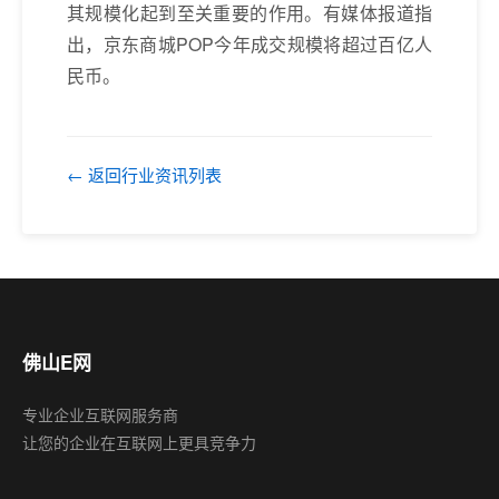
其规模化起到至关重要的作用。有媒体报道指
出，京东商城POP今年成交规模将超过百亿人
民币。
← 返回行业资讯列表
佛山E网
专业企业互联网服务商
让您的企业在互联网上更具竞争力