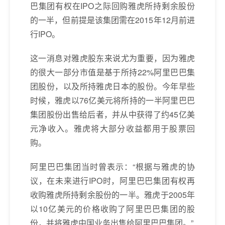
巴集团有权在IPO之际回购雅虎所持剩余股份
的一半，但前提是该集团需在2015年12月前进
行IPO。
这一消息对雅虎股东来说尤为重要，因为雅虎
的很大一部分市值是基于所持22%阿里巴巴集
团股份，以及所持雅虎日本的股份。今年早些
时候，雅虎以76亿美元将所持的一半阿里巴巴
集团股份出售给后者，并从中获得了约45亿美
元净收入。雅虎将大部分收益都用于股票回
购。
阿里巴巴集团当时曾表示：“根据与雅虎的协
议，在未来进行IPO时，阿里巴巴集团有权再
收购雅虎所持剩余股份的一半。雅虎于2005年
以10亿美元的价格收购了阿里巴巴集团的股
份，并将雅虎中国业务出售给阿里巴巴集团。”