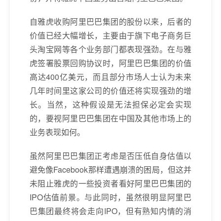
自雅虎收购阿里巴巴集团的股份以来，后者的
价值已经大幅增长，主要由于旗下电子商务巨
头淘宝网等各个业务部门都表现强劲。在与雅
虎签署股票回购协议时，阿里巴巴集团的价值
高达400亿美元，而且部分市场人士认为未来
几年时间里这家公司的价值还将实现强劲的增
长。当然，这种假设是无法担保必定会实现
的，要视阿里巴巴集团在中国及其他市场上的
业务表现如何。
虽然阿里巴巴集团正考虑是否压低自身估值以
避免像Facebook那样遭遇崩溃的困局，但这并
未阻止雅虎的一些投资者看好阿里巴巴集团的
IPO估值前景。与此同时，虽然很明显阿里巴
巴集团最终将会走向IPO，但有熟知内情的消