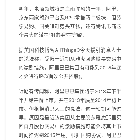
明年，电商领域将是血雨腥风的一年，阿里、
京东两家领跑平台及B2C零售两个板块，但苏
宁易购、国美追赶势头甚猛，还有腾讯电商这
个最大的潜在“狙击手”在守望。
据美国科技博客AllThingsD今天援引消息人士
的说法称，受限于近期从雅虎回购股票交易中
的激励措施，阿里巴巴集团有可能到2015年底
才会进行IPO(首次公开招股)。
近期有传闻称，阿里巴巴集团将于2013年下半
年开始筹备上市，并在2013年底至2014年初上
市。但根据消息人士的说法，这一预期可能过
早。原因是最近该集团从主要股东雅虎那里买
回自身股份交易中的激励措施可能会将其上市
时间推迟到2015年底。根据回购协议，阿里巴