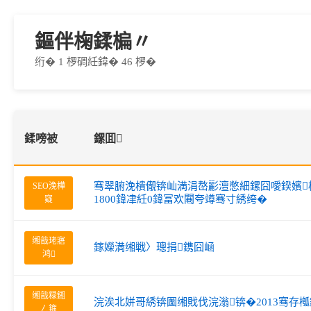
鏂伴椈鍒楄〃
绗� 1 椤碉紝鍏� 46 椤�
鍒嗙被
鏍囬
骞翠腑浼樻儬锛屾満涓嶅彲澶憋細鏍囧噯鍨嬪椁
SEO浼樺
1800鍏冿紝0鍏冨欢闀夸竴骞寸綉绔�
寲
缃戠珯寤
鎵嬫満缃戦〉璁捐鎸囧崡
鸿
缃戠粶鎺
浣涘北姘哥綉锛圗缃戝伐浣滃锛�2013骞存
ㄥ箍