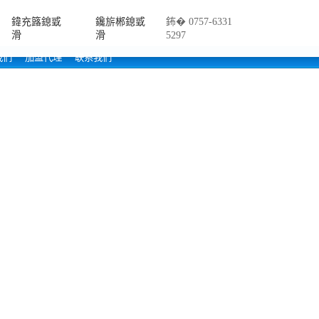
鍏充簬鎴戜
鑱旂郴鎴戜
鈽� 0757-6331
滑
滑
5297
我们
加盟代理
联系我们