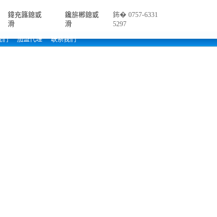
鍏充簬鎴戜
鑱旂郴鎴戜
鈽� 0757-6331
滑
滑
5297
我们
加盟代理
联系我们